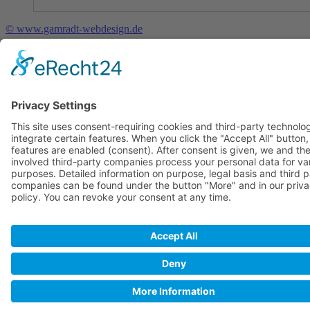
© www.gamradt-webdesign.de