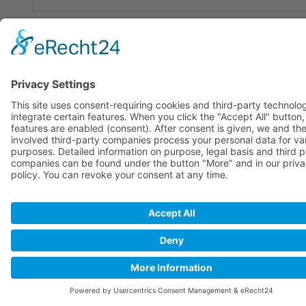
© www.gamradt-webdesign.de